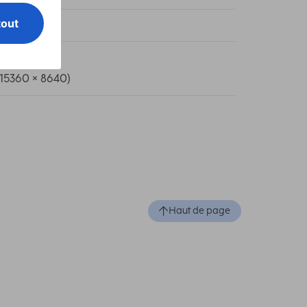
bit/s
(15360 × 8640)
Haut de page