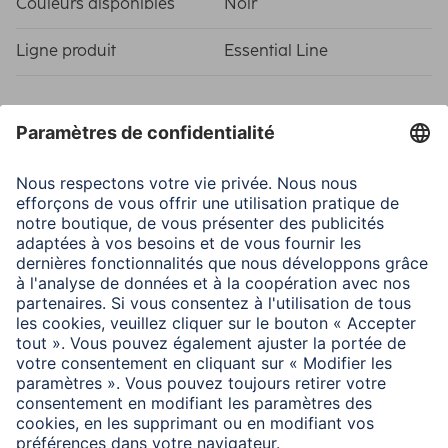
Couleurs disponibles
Noir
Ligne produit
Essential Line
Qualité
Qualité
Essentiel
Connexions
Bande passante
1200 MHz
Connecteur
HDMI mâle
Taux de Transfert
48 Gbit/s