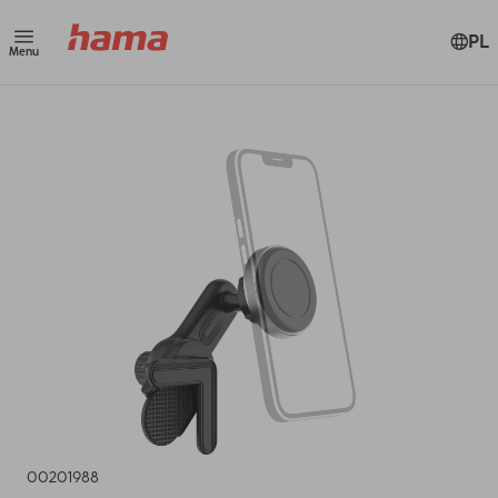
PL
Menu
00201988