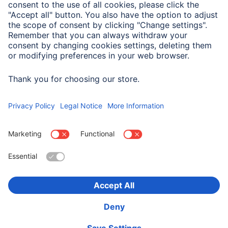
Zastosowanie
Przystosowany dla
Smartphone
Wybierz kraj
O firmie
Bezpieczeństwo i ochrona danych
Warunki gwarancji
Deklaracje zgodności
Deklaracja dostępności
Product Recalls