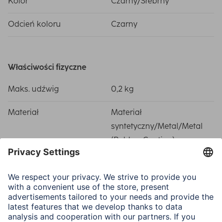
Kolor
Czarny/Srebrny
Odcień koloru
Czarny
Właściwości fizyczne
Maks. udźwig
0,2 kg
Materiał
Materiał
syntetyczny/Metal/Metal
(Rubber Coating)
Wymiary i waga
Waga
90 g