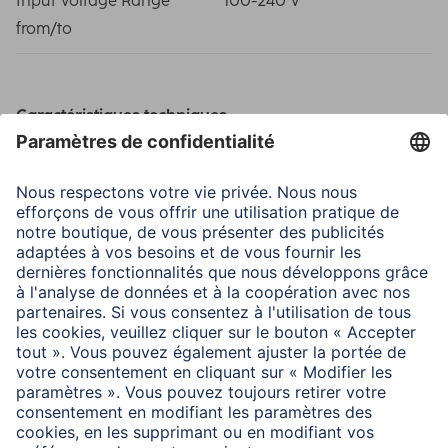
Input Voltage Range
100-240 V
from/to
Caractéristiques techniques
Type
Chargeur USB
Information des consommateurs
Pour savoir si votre tablette ou smartphone est
compatible avec la technologie Power Delivery (PD),
veuillez consulter les informations produit ou le mode
d’emploi de votre appareil ou vous adresser à son