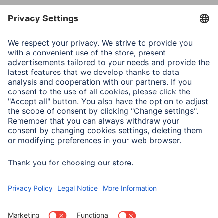
Technologia ładowania
Power Delivery 3.0
Wskazówki dla użytkownika
Proszę sprawdzić informacje o produkcie lub instrukcję
obsługi urządzenia końcowego lub skontaktować się z
producentem, aby dowiedzieć się, czy smartfon
obsługuje technologię PD (Power Delivery) lub
Qualcomm® Quick Charge™ 2.0/3.0.