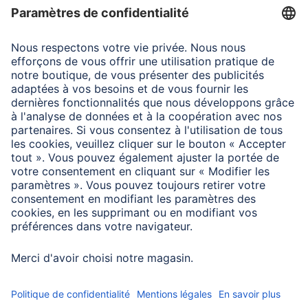
Hama avec anneau magnétique peuvent rester sur le
smartphone pendant la charge. Les coques non-
compatibles doivent être retirées avant la charge sans fil.
Ce chargeur bénéficie de la certification Qi2 25 W
originale qui garantit que l’adaptateur de charge répond
aux exigences de performance et de sécurité du standard
Qi2 25 W.
Pour savoir si votre smartphone est compatible Qi2 25 W,
veuillez consulter les informations produit ou le mode
d’emploi de votre appareil ou vous adresser à son
fabricant.