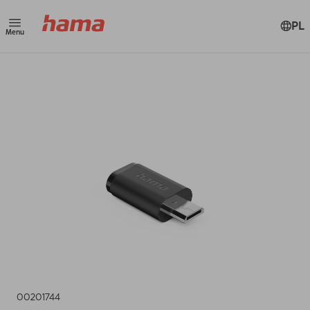
PL
Menu
00201744