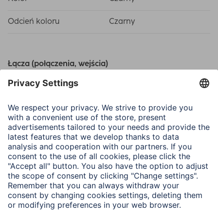
Odcień koloru
Czarny
Łącza (połączenia, wejścia)
Połączenie
USB 2.0
Połączenie
Micro-USB-Plug, USB-C-
Connector
Właściwości elektrotechniczne
Maks. prędkość przesyłu
480 Mbit/s
danych