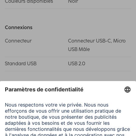
Couleurs disponibles
Noir
Connexions
Connecteur
Connecteur USB-C, Micro
USB Mâle
Standard USB
USB 2.0
Propriétés spécifiques
Taux de transfert de
480 Mbit/s
données max.