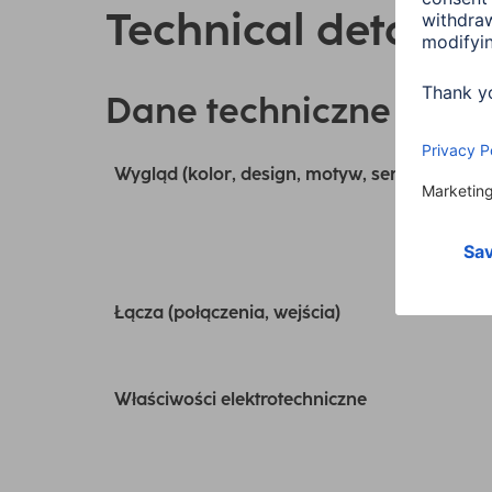
Technical details
Dane techniczne
Wygląd (kolor, design, motyw, seria)
Łącza (połączenia, wejścia)
Właściwości elektrotechniczne