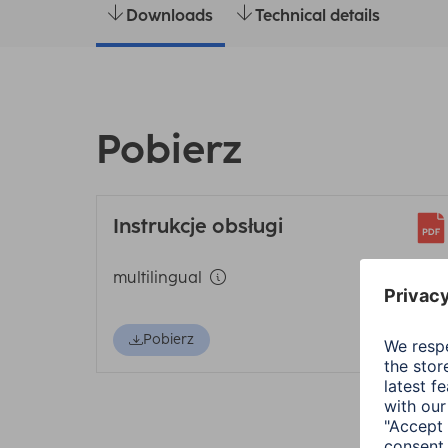
Downloads
Technical details
Pobierz
Instrukcje obsługi
multilingual
Pobierz