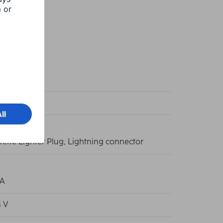
y
y
rette Lighter Plug, Lightning connector
1A
4 V