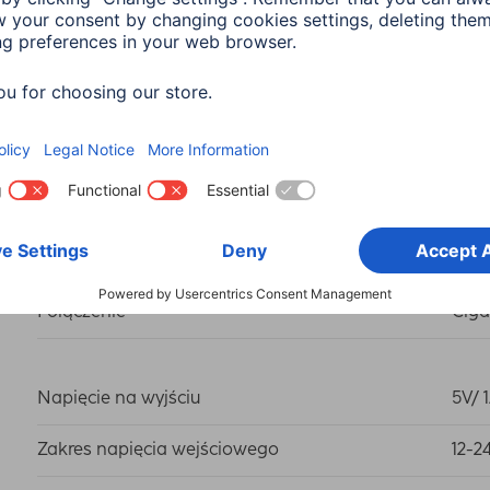
Kolor
Biał
Odcień koloru
Biał
Połączenie
Ciga
Napięcie na wyjściu
5V/ 
Zakres napięcia wejściowego
12-2