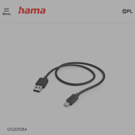
PL
Menu
00201584