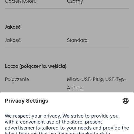
Odcień koloru
Czarny
Jakość
Jakość
Standard
Łącza (połączenia, wejścia)
Połączenie
Micro-USB-Plug, USB-Typ-
A-Plug
Połączenie
USB 2.0
Właściwości elektrotechniczne