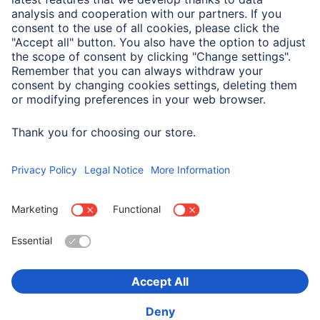
Maks. prędkość przesyłu
480 Mbit/s
danych
Maks. przesył energii
3 A
elektrycznej
Wybierz kraj
O firmie
Bezpieczeństwo i ochrona danych