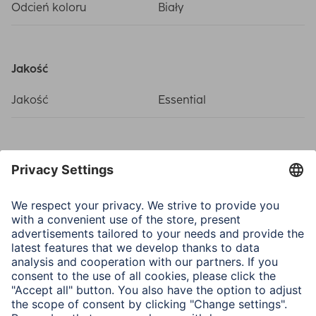
Odcień koloru
Biały
Jakość
Jakość
Essential
Łącza (połączenia, wejścia)
Połączenie
TAE-F Plug
Połączenie telefonowe
RJ45 (8p2c)-Coupling
wyjście
Właściwości fizyczne