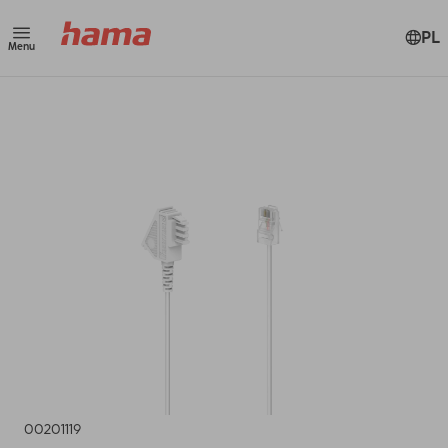
PL
Menu
00201119