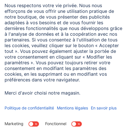
Performance maxi.
240 W
Configuration minimale requise
En cas d’utilisation comme câble de moniteur : port
USB-C comp. USB4, DisplayPort-Alternate-Mode ou
Thunderbolt 3/4.