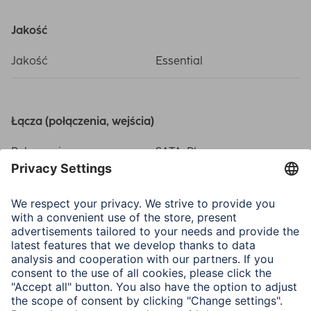
Jakość
Jakość
Essential
Łącza (połączenia, wejścia)
Połączenie
SATA-Plug
Wymiary i waga
Długość kabla
0,45 cm
Zastosowanie