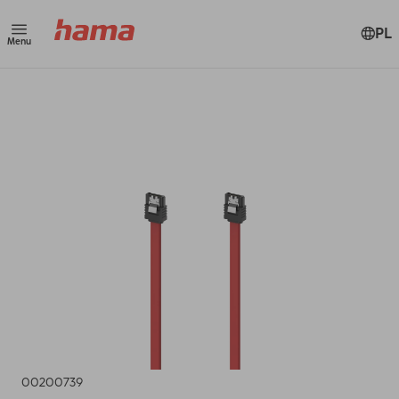
PL
Menu
00200739