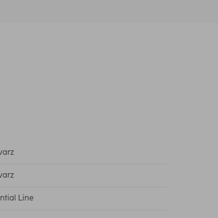
warz
warz
ntial Line