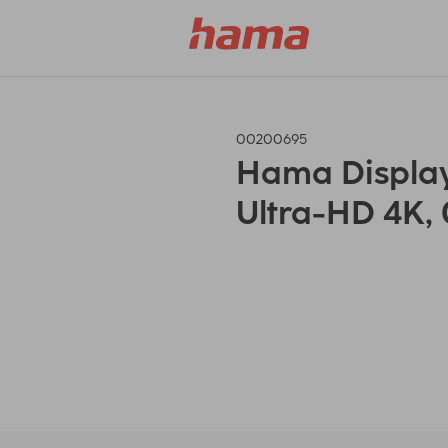
00200695
Hama DisplayP
Ultra-HD 4K, 