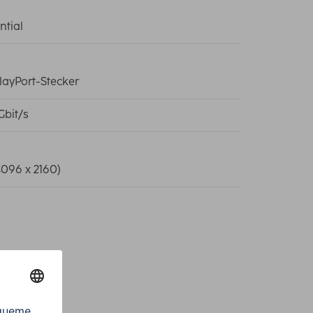
ntial
layPort-Stecker
Gbit/s
4096 x 2160)