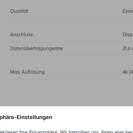
Qualität
Esse
Anschluss
Disp
Datenübertragungsrate
21,6 
Max. Auflösung
4k (