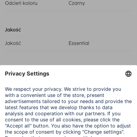
Odcień koloru
Czarny
Jakość
Jakość
Essential
Łącza (połączenia, wejścia)
Połączenie
RJ45 (8p8c)-Plug
Właściwości elektrotechniczne
Maks. częstotliwość
2000 Mhz