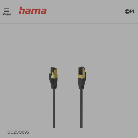
PL
Menu
00200693