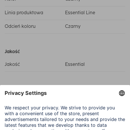
Linia produktowa
Essential Line
Odcień koloru
Czarny
Jakość
Jakość
Essential
Łącza (połączenia, wejścia)
Połączenie
USB-C-plug
Połączenie
USB-3.2 Gen 1