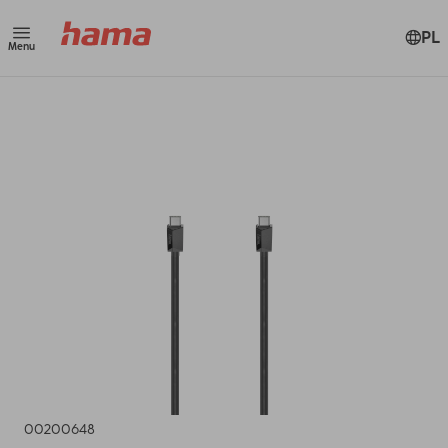
PL
Menu
00200648