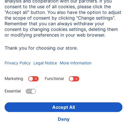
Właściwości elektrotechniczne
Maks. prędkość przesyłu
5000 Mbit/s
danych
Wybierz kraj
O firmie
Bezpieczeństwo i ochrona danych
Warunki gwarancji
Deklaracje zgodności