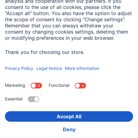
Właściwości elektrotechniczne
Maks. prędkość przesyłu
480 Mbit/s
danych
Wybierz kraj
O firmie
Bezpieczeństwo i ochrona danych
Warunki gwarancji
Deklaracje zgodności