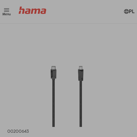
PL
Menu
00200643