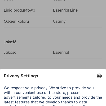
Linia produktowa
Essential Line
Odcień koloru
Czarny
Jakość
Jakość
Essential
Łącza (połączenia, wejścia)
Połączenie
USB 2.0
Połączenie
USB-C-plug