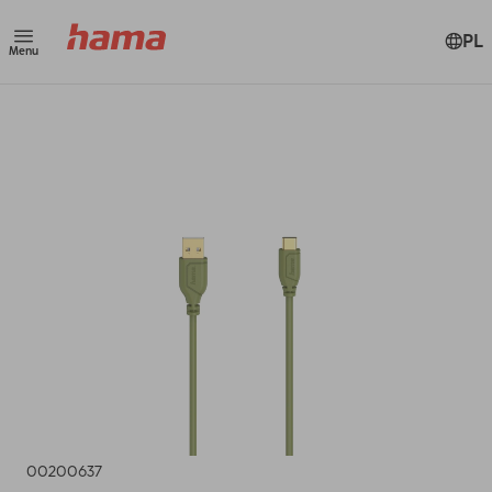
PL
Menu
00200637