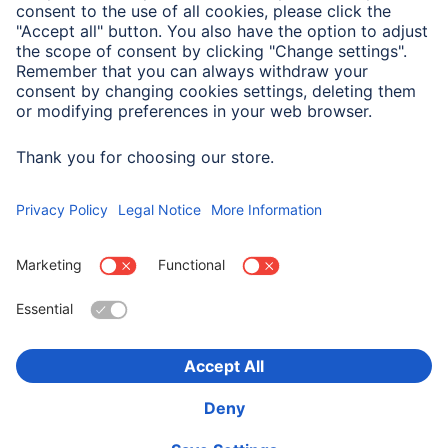
Właściwości elektrotechniczne
Maks. prędkość przesyłu
480 Mbit/s
danych
Wybierz kraj
O firmie
Bezpieczeństwo i ochrona danych
Warunki gwarancji
Deklaracje zgodności
Deklaracja dostępności
Product Recalls