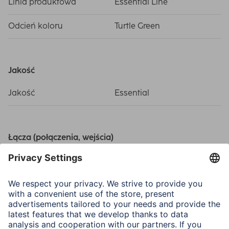
Linia produktowa
Essential Line
Odcień koloru
Turtle Green
Jakość
Jakość
Essential
Łącza (połączenia, wejścia)
Połączenie
USB-C-plug, USB-Typ-A-
Plug
Połączenie
USB 2.0