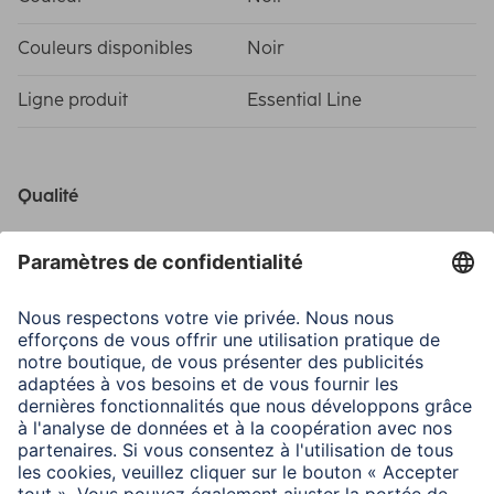
Couleurs disponibles
Noir
Ligne produit
Essential Line
Qualité
Qualité
Essentiel
Connexions
Connecteur
Jack 3,52mm femelle, Jack
3,52mm mâle