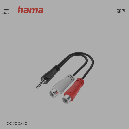
PL
Menu
00200350