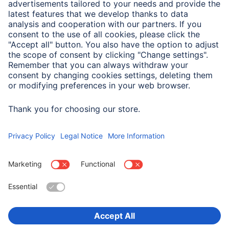
Długość
0,15 m
Zastosowanie
Przystosowany dla
Konsola do gier
Wybierz kraj