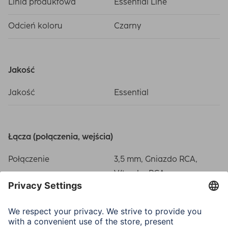
Linia produktowa
Essential Line
Odcień koloru
Czarny
Jakość
Jakość
Essential
Łącza (połączenia, wejścia)
Połączenie
3,5 mm, Gniazdo RCA,
Wtyczka RCA
Wymiary i waga