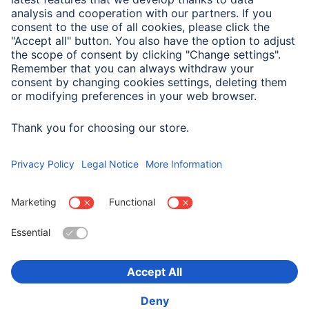
Właściwości elektrotechniczne
Maks. prędkość przesyłu
5000 Mbit/s
danych
Wybierz kraj
O firmie
Bezpieczeństwo i ochrona danych