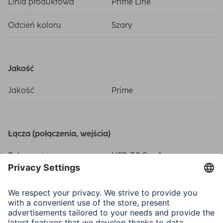
Linia produktowa
Prime Line
Odcień koloru
Szary
Jakość
Jakość
Prime
Łącza (połączenia, wejścia)
Połączenie
USB-3.2 Gen 1
Połączenie
USB Type A
female/female, USB-C-
plug