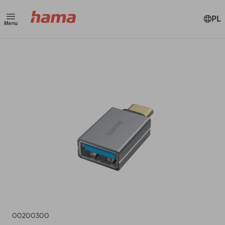
PL
Menu
00200300