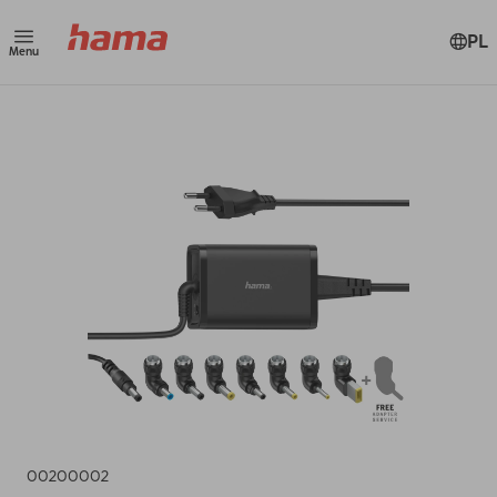
PL
Menu
00200002