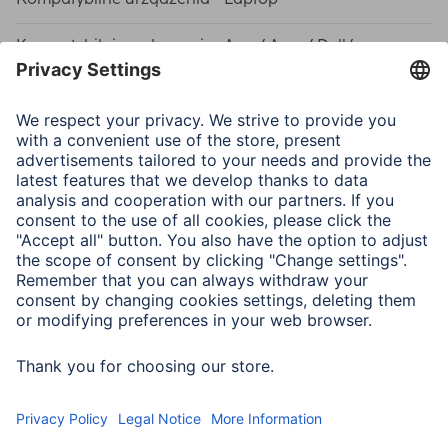
Kompatybilni producenci
Acer/ Asus/ Dell/
Dynabook/ Fujitsu/ HP/
Lenovo/ MSI/ Medion/
PEAQ/ Packard Bell/
Toshiba/ VAIO/ dla
Samsung
Połączenie
Wtyk Euro
Typ wtyczki złącza
Euro Plug, Type C (CEE
zasilania
7/16)