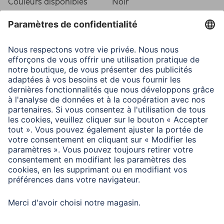
Couleurs disponibles
Noir
Ligne
Serena
Caractéristiques techniques
Fixation
Crochet/Pied
Matière
MDF
Type de cadre
Cadre bois
Type de verre
Reflex