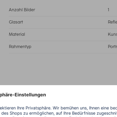
Anzahl Bilder
1
Glasart
Refl
Material
Kuns
Rahmentyp
Port