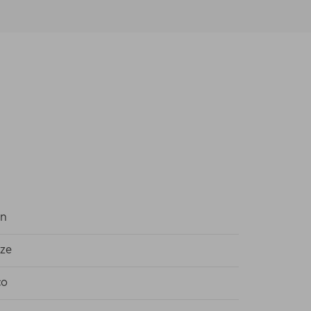
un
ze
co