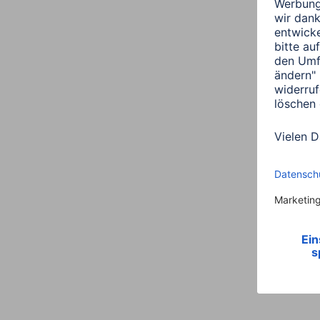
Link
00193356, Porträtrahme