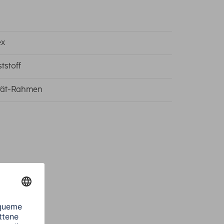
ex
tstoff
rät-Rahmen