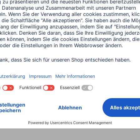
0151 18814553
n "Rocco", Bronze, 13 x 18 c