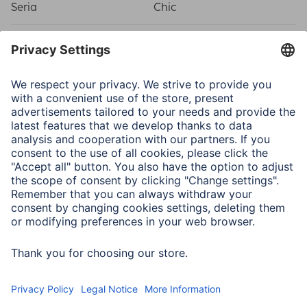
Seria
Chic
Właściwości fizyczne
Materiał
Medium Density
Fiberboard (MDF)
Typ ramki
Wood frame
Typ szkła
Refleks
Załącznik
Stand/Zawieszka