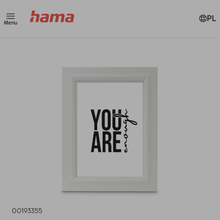
PL
Menu
00193355