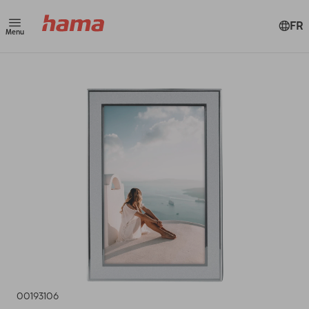
FR
Menu
00193106