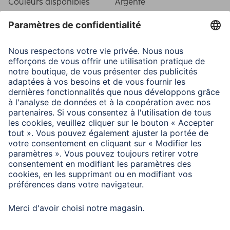
Couleurs disponibles
Argenté
Ligne
Santorini
View Cutout WxD
11,3x16,3 cm
Caractéristiques techniques
Matière
Aluminium
Nombre d'images
1
Type de cadre
Portrait