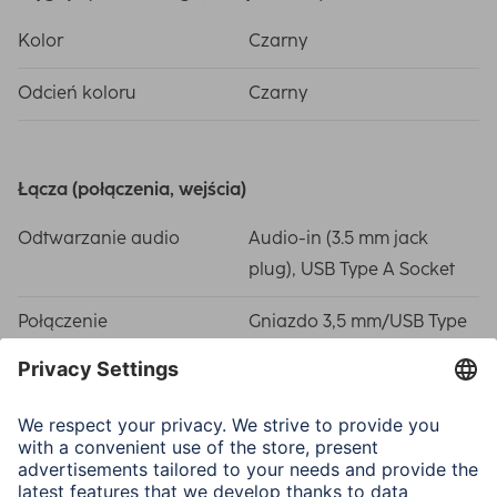
Kolor
Czarny
Odcień koloru
Czarny
Łącza (połączenia, wejścia)
Odtwarzanie audio
Audio-in (3.5 mm jack
plug), USB Type A Socket
Połączenie
Gniazdo 3,5 mm/USB Type
A female/female/USB-C-
Connector
Połączenie
Bluetooth
Zasięg
10 m