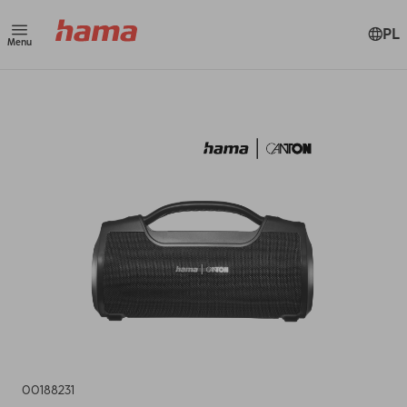
PL
Menu
00188231