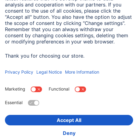
Właściwości elektrotechniczne
Napięcie
7,4 V
Wybierz kraj
O firmie
Bezpieczeństwo i ochrona danych
Warunki gwarancji
Deklaracje zgodności