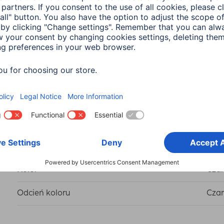
multilingual
Pobierz
Kolor
Cza
Odcień koloru
Cza