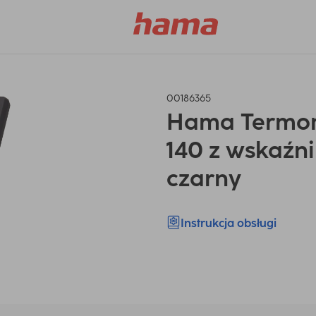
00186365
Hama Termom
140 z wskaźn
czarny
Instrukcja obsługi