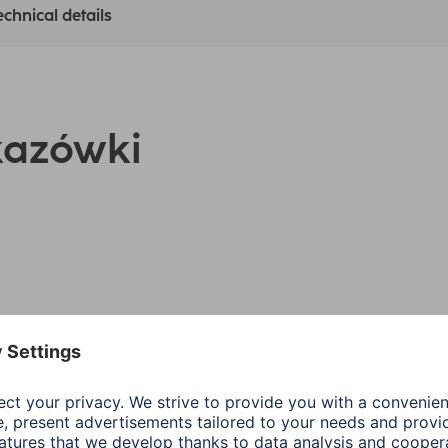
echnical details
kazówki
Instrukcje obsługi