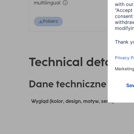
multilingual
Pobierz
Technical details
Dane techniczne
Wygląd (kolor, design, motyw, seria)