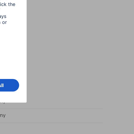
rny
rny