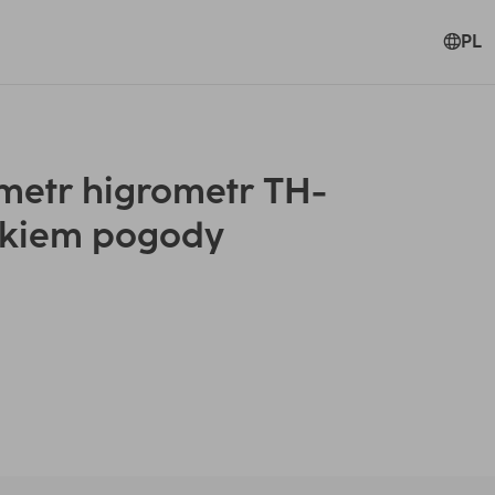
PL
etr higrometr TH-
ikiem pogody