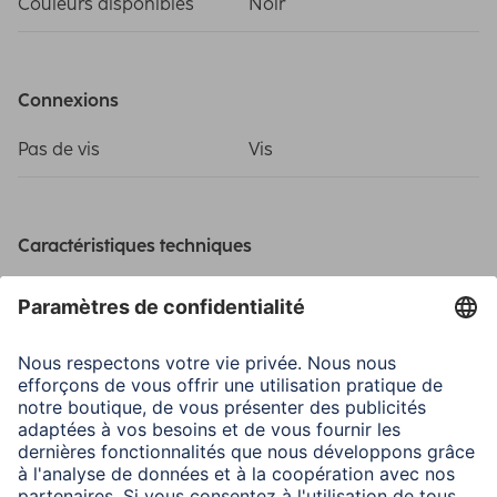
Couleurs disponibles
Noir
Connexions
Pas de vis
Vis
Caractéristiques techniques
Fixation
Attache de vis
Matériau du boîtier
Plastique
Matière
Plastique
Modèle
Support de vélo