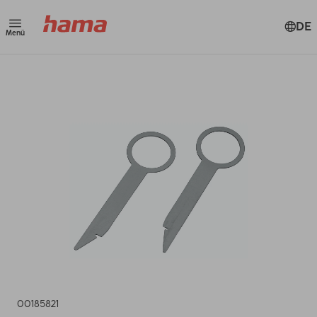
DE
Menü
00185821