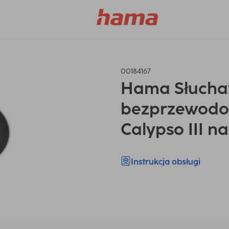
00184167
Hama Słucha
bezprzewodow
Calypso III n
Instrukcja obsługi