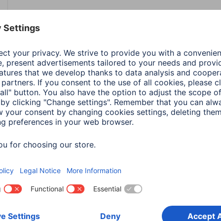
Kolor
Cza
Odcień koloru
Cza
Seria
Spiri