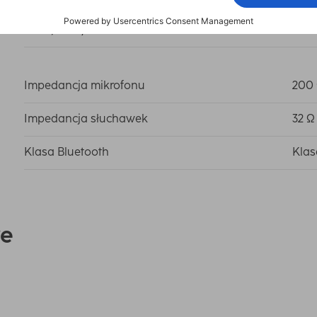
Wzór/ motyw
bra
Impedancja mikrofonu
200
Impedancja słuchawek
32 Ω
Klasa Bluetooth
Klas
e