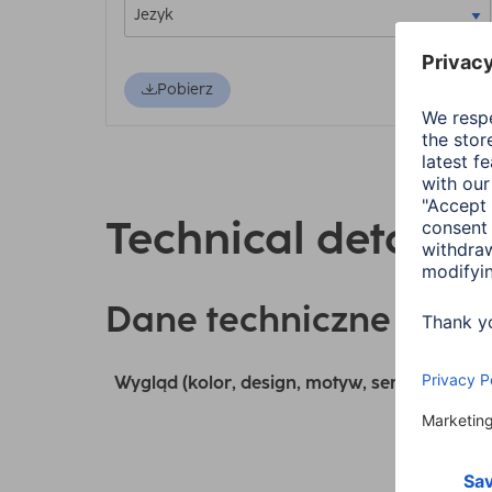
Pobierz
Technical details
Dane techniczne
Wygląd (kolor, design, motyw, seria)