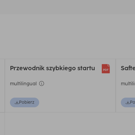
Przewodnik szybkiego startu
Saft
multilingual
multil
Pobierz
Po