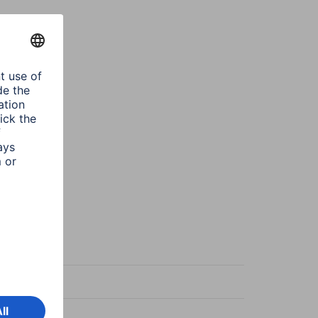
rny
rny
t