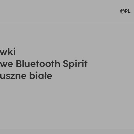
PL
wki
e Bluetooth Spirit
auszne białe