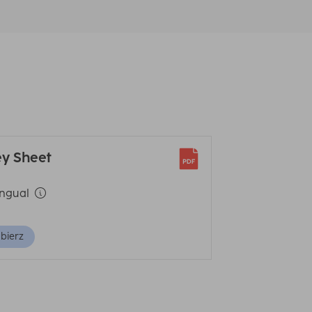
ey Sheet
ingual
bierz