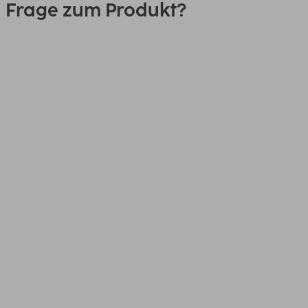
Frage zum Produkt?
0151 18814553
Link
00182488, USB-Stick "Rotate
Pro", USB 3.2 Gen 1, 512GB,