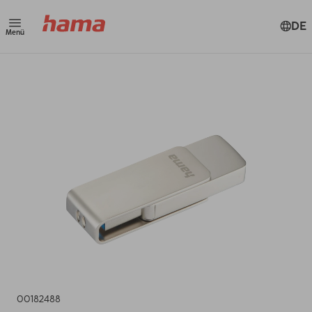
DE
Menü
00182488