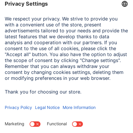
Połączenie
USB 2.0 Micro B Plug OTG,
USB-Typ-A-Plug
Prędkość transferu
40 MB/s
Właściwości elektrotechniczne
Pojemność pamięci
16 GB