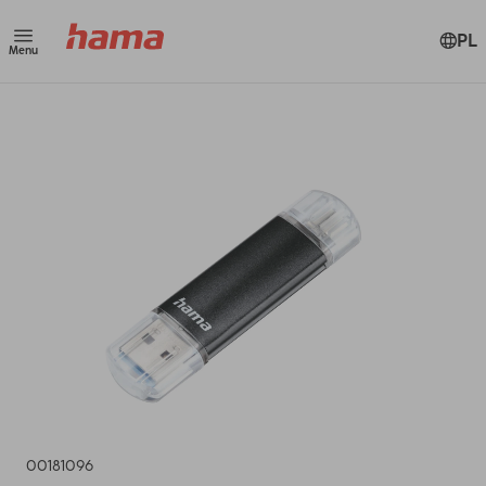
PL
Menu
00181096