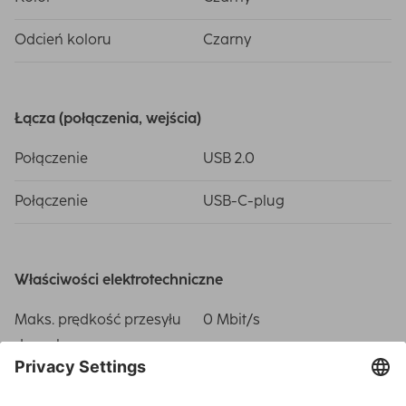
Odcień koloru
Czarny
Łącza (połączenia, wejścia)
Połączenie
USB 2.0
Połączenie
USB-C-plug
Właściwości elektrotechniczne
Maks. prędkość przesyłu
0 Mbit/s
danych