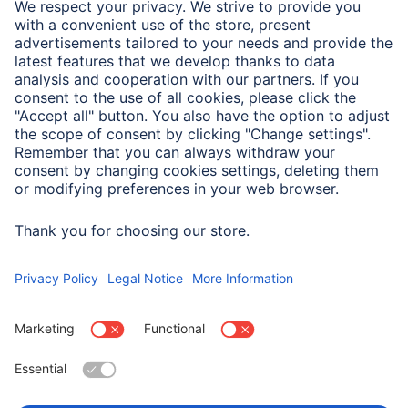
Właściwości fizyczne
Materiał
PVC
Wymiary i waga
Długość
0,60 m