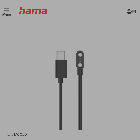
PL
Menu
00178638