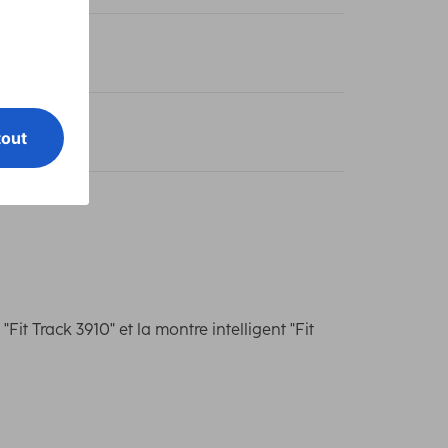
0 m
it Track 3910" et la montre intelligent "Fit