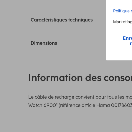
Caractéristiques techniques
Dimensions
Information des cons
Le câble de recharge convient pour tous les mont
Watch 6900" (référence article Hama 00178603