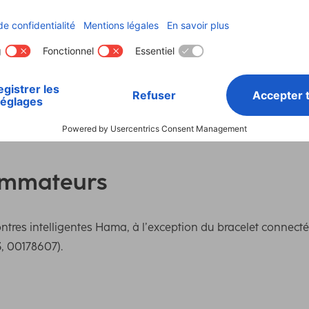
Matière
PVC
Longueur
0,6
ommateurs
res intelligentes Hama, à l’exception du bracelet connecté "F
, 00178607).