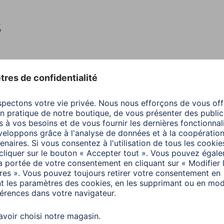
s
Couleur
Noir
Couleurs disponibles
Noir
Connecteur
USB
Standard USB
USB 
Taux de transfert de données max.
0 Mb