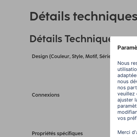
Détails technique
Détails Techniques
Design (Couleur, Style, Motif, Série)
Connexions
Propriétés spécifiques