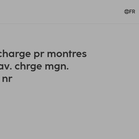
FR
harge pr montres
 av. chrge mgn.
 nr