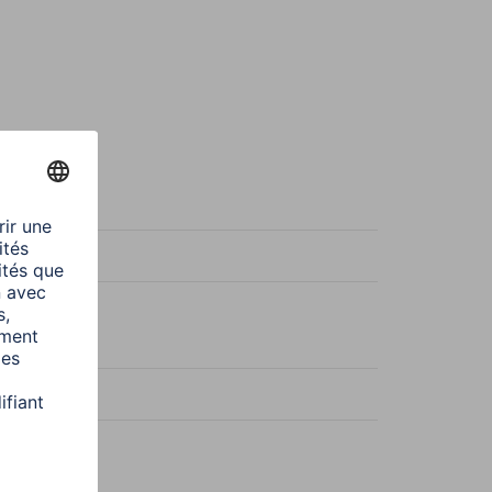
-C Mâle
2.0
it/s