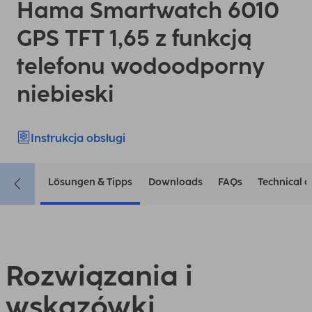
Hama Smartwatch 6010
GPS TFT 1,65 z funkcją
telefonu wodoodporny
niebieski
Instrukcja obsługi
Lösungen & Tipps
Downloads
FAQs
Technical d
Rozwiązania i
wskazówki