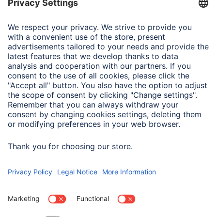
rate category, Heart rates
variability (HRV), Max.
oxygen intake (VO2max),
Pedometer,
Recommended recovery
time, SWOLF, Sleep score
and stages of sleep,
Speed, Stress, Tempo,
Training time