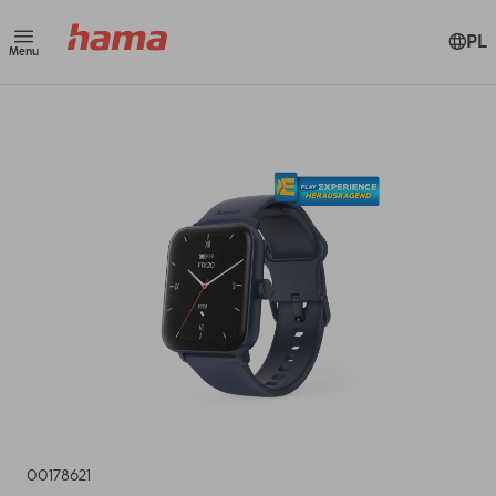
PL
Menu
00178621