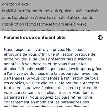
Amazon Alexa :
la skill Alexa "Hama Home" doit également être activée
dans l’application Alexa. Le compte d’utilisateur de
l’application Hama Home est alors relié à Alexa.
Ceci permet de commander les appareils par une
commande vocale (par ex. mise sous/hors tension,
réglage en continu, changement de la température de
couleur).
Assistant Google :
le service "Hama Home" doit également être activé dans
l’application Google Home. Le compte d’utilisateur de
l’application Hama Home est alors relié à Google.
Ceci permet de commander les appareils par une
commande vocale (par ex. mise sous/hors tension,
réglage en continu, changement de la température de