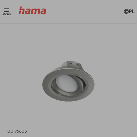
PL
Menu
00176608