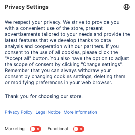
Właściwości elektrotechniczne
Częstotliwość
50 Hz
EAR Reg.Nr.
DE 38720470
Efekt stroboskopu dla
0,4
LED i OLED
Kąt świecenia
120 °