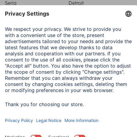
Seria
Detroit
Właściwości fizyczne
Materiał
Aluminium
Typ ramki
Aluminum frame
Typ szkła
Refleks
Załącznik
Zawieszka