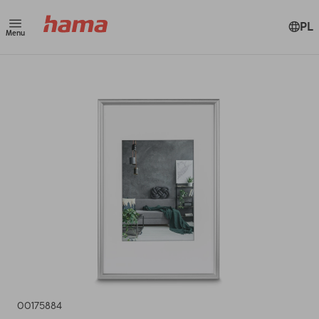
PL
Menu
00175884