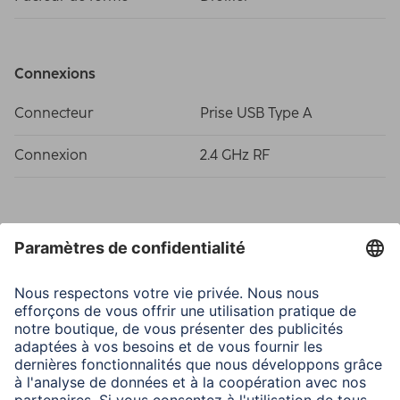
Connexions
Connecteur
Prise USB Type A
Connexion
2.4 GHz RF
Propriétés spécifiques
Dpi max.
1600
Durée de vie des switchs
5 Mio. Clicks