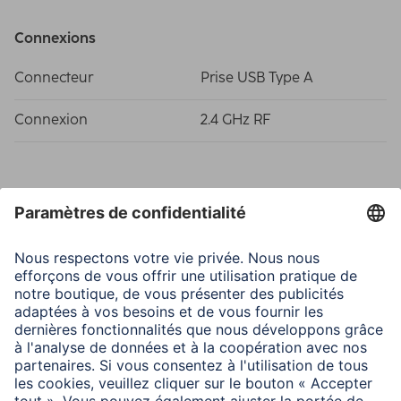
Connexions
Connecteur
Prise USB Type A
Connexion
2.4 GHz RF
Propriétés spécifiques
Dpi max.
1600
Durée de vie des switchs
5 Mio. Clicks
Configuration minimale requise