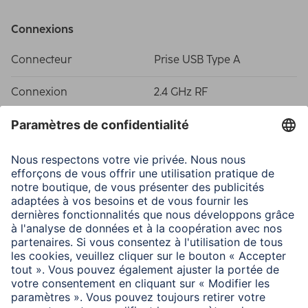
Connexions
Connecteur
Prise USB Type A
Connexion
2.4 GHz RF
Propriétés spécifiques
Dpi max.
1600
Durée de vie des switchs
3 Mio. Clicks
Configuration minimale requise