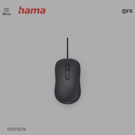
FR
Menu
00173074