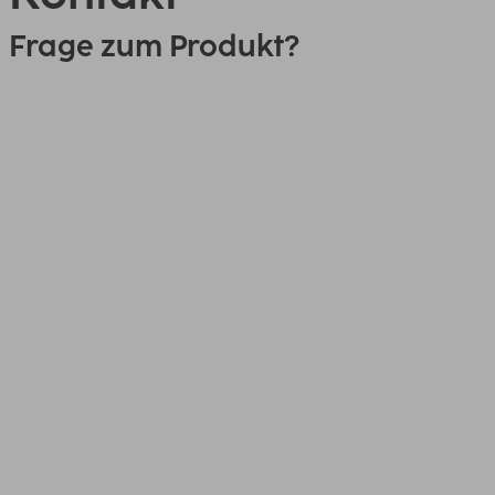
Frage zum Produkt?
0151 18814553
Link
00139531, Geldkatze, flache
Bauchtasche für Wertsachen,