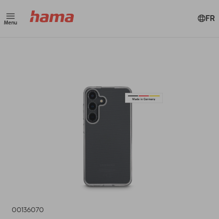
FR
Menu
00136070