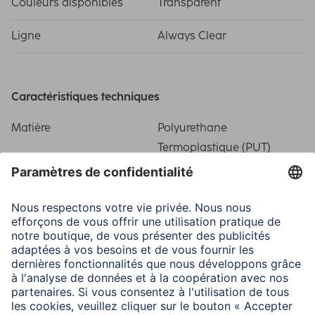
Couleurs disponibles
Transparent
Ligne
Always Clear
Caractéristiques techniques
Matière
Polyurethane
Termoplastique (PUT)
Particularité
Anti yellowing/Anti-slip
surface/Related side
buttons/Scratch
protection
Domaines d'utilisations