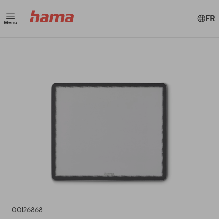
FR
Menu
00126868