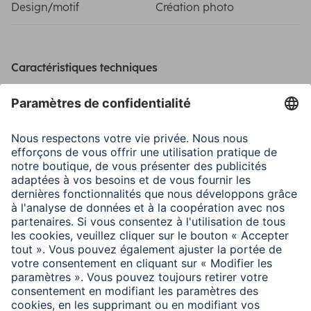
Design/motif
Création photo
Caractéristiques techniques
Matière
PVC, Polyvinyl Chloride
(PVC) (Foam)
Nature
Matériau souple
Dimensions
Largeur x Profondeur x
23 x 19,5 x 0,25 cm
Hauteur
Poids
64 g