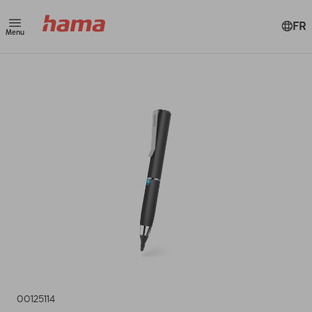
FR
Menu
00125114