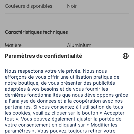
Couleurs disponibles
Noir
Caractéristiques techniques
Matière
Aluminium
Modèle
Ecrans capacitifs
Dimensions
Longueur
116 mm
Domaines d'utilisations