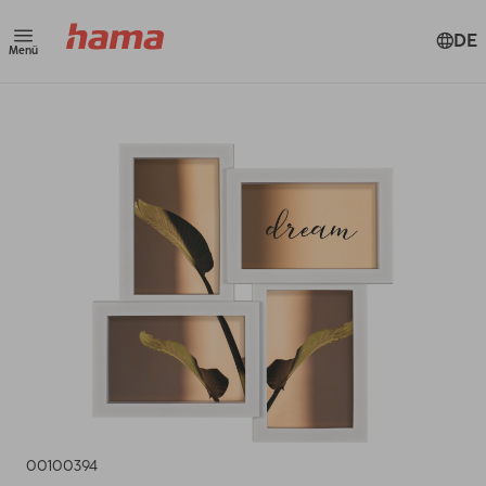
DE
Menü
00100394