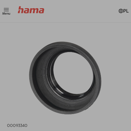
PL
Menu
00093340