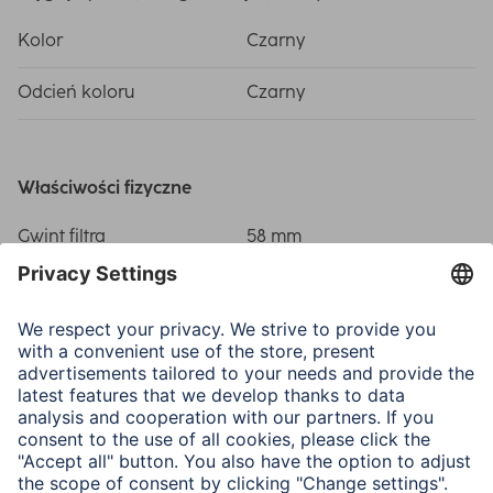
Kolor
Czarny
Odcień koloru
Czarny
Właściwości fizyczne
Gwint filtra
58 mm
Materiał
Thermoplastic Rubber
Typ
Standard
Zastosowanie
Mocowanie
58 mm