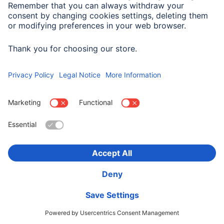
Pasuje do
Uniwersalny
Wybierz kraj
O firmie
Bezpieczeństwo i ochrona danych
Warunki gwarancji
Deklaracje zgodności
Deklaracja dostępności
Product Recalls