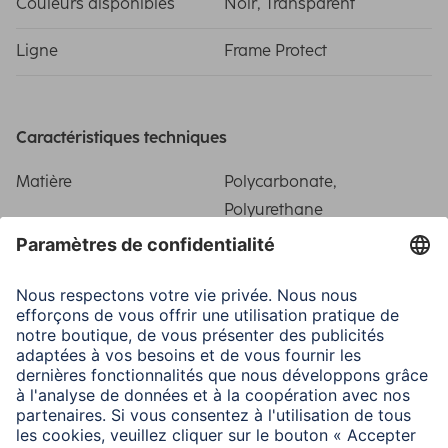
Couleurs disponibles
Noir, Transparent
Ligne
Frame Protect
Caractéristiques techniques
Matière
Polycarbonate,
Polyurethane
Termoplastique (PUT)
Particularité
Precise recess/Related
side buttons
Domaines d'utilisations
Compatibilité
Smartphone